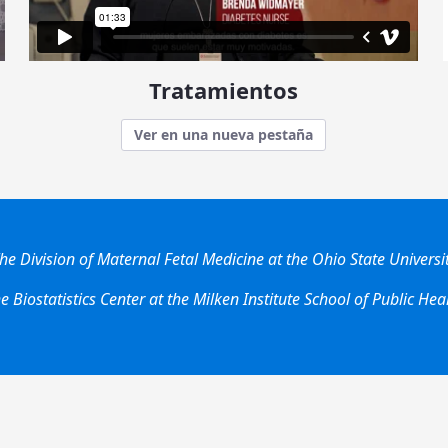
Tratamientos
Ver en una nueva pestaña
he Division of Maternal Fetal Medicine at the Ohio State Universi
e Biostatistics Center at the Milken Institute School of Public Hea